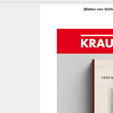
[Baltes von Sch
Krautgarten